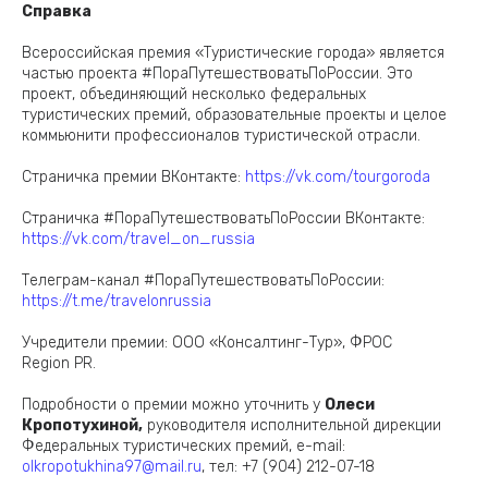
Справка
Всероссийская премия «Туристические города» является
частью проекта #ПораПутешествоватьПоРоссии. Это
проект, объединяющий несколько федеральных
туристических премий, образовательные проекты и целое
коммьюнити профессионалов туристической отрасли.
Страничка премии ВКонтакте:
https://vk.com/tourgoroda
Страничка #ПораПутешествоватьПоРоссии ВКонтакте:
https://vk.com/travel_on_russia
Телеграм-канал #ПораПутешествоватьПоРоссии:
https://t.me/travelonrussia
Учредители премии: ООО «Консалтинг-Тур», ФРОС
Region PR.
Подробности о премии можно уточнить у
Олеси
Кропотухиной,
руководителя исполнительной дирекции
Федеральных туристических премий, e-mail:
olkropotukhina97@mail.ru
, тел: +7 (904) 212-07-18