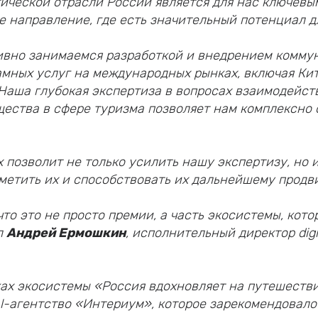
ической отрасли России является для нас ключевы
е направление, где есть значительный потенциал дл
тивно занимаемся разработкой и внедрением комм
амных услуг на международных рынках, включая Ки
Наша глубокая экспертиза в вопросах взаимодейст
щества в сфере туризма позволяет нам комплексно
х позволит не только усилить нашу экспертизу, но 
тметить их и способствовать их дальнейшему прод
что это не просто премии, а часть экосистемы, кот
л
Андрей Ермошкин
, исполнительный директор digi
мках экосистемы «Россия вдохновляет на путешестви
tal-агентство «Интериум», которое зарекомендовало