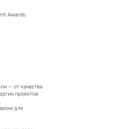
nt Awards;
ли — от качества
ергия проектов
,
иалом для