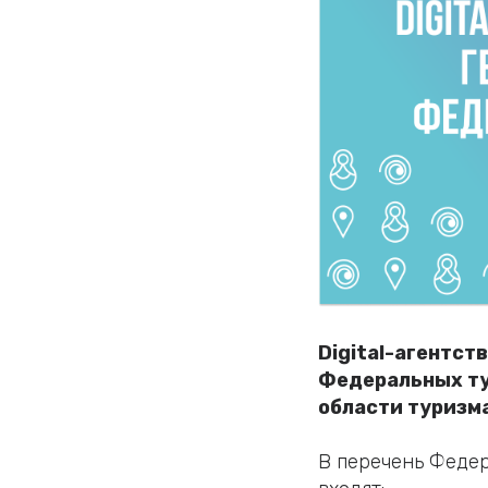
Digital-агентст
Федеральных ту
области туризма
В перечень Федер