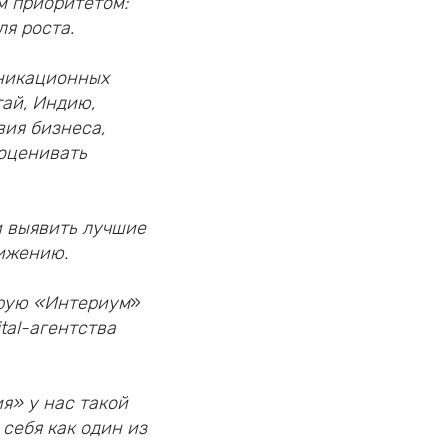
м приоритетом:
я роста.
уникационных
тай, Индию,
вия бизнеса,
 оценивать
и выявить лучшие
вижению.
орую «Интериум
»
tal-агентства
я» у нас такой
 себя как один из