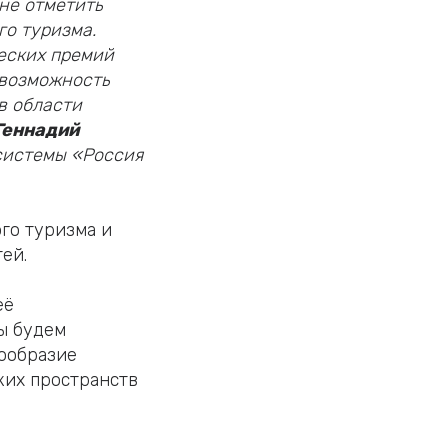
не отметить
го туризма.
еских премий
 возможность
в области
Геннадий
системы «Россия
го туризма и
ей.
её
ы будем
нообразие
ких пространств