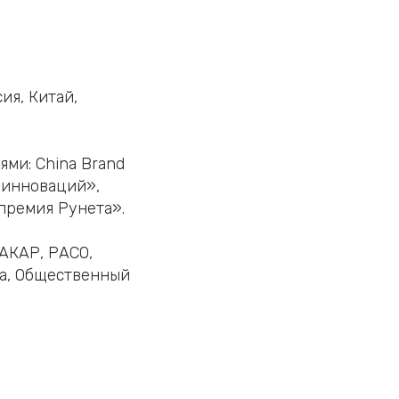
ия, Китай,
ми: China Brand
я инноваций»,
«премия Рунета».
 АКАР, РАСО,
а, Общественный