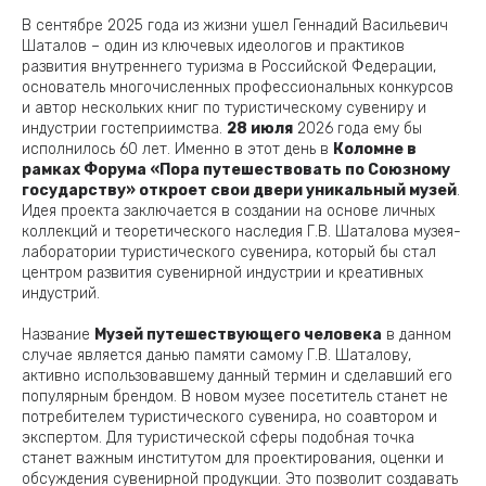
В сентябре 2025 года из жизни ушел Геннадий Васильевич
Шаталов – один из ключевых идеологов и практиков
развития внутреннего туризма в Российской Федерации,
основатель многочисленных профессиональных конкурсов
и автор нескольких книг по туристическому сувениру и
индустрии гостеприимства.
28 июля
2026 года ему бы
исполнилось 60 лет. Именно в этот день в
Коломне в
рамках Форума «Пора путешествовать по Союзному
государству» откроет свои двери уникальный музей
.
Идея проекта заключается в создании на основе личных
коллекций и теоретического наследия Г.В. Шаталова музея-
лаборатории туристического сувенира, который бы стал
центром развития сувенирной индустрии и креативных
индустрий.
Название
Музей путешествующего человека
в данном
случае является данью памяти самому Г.В. Шаталову,
активно использовавшему данный термин и сделавший его
популярным брендом. В новом музее посетитель станет не
потребителем туристического сувенира, но соавтором и
экспертом. Для туристической сферы подобная точка
станет важным институтом для проектирования, оценки и
обсуждения сувенирной продукции. Это позволит создавать