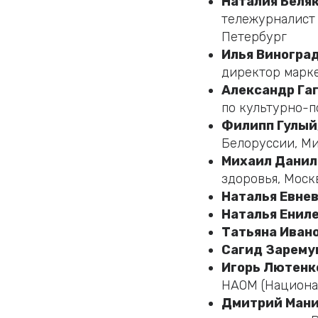
Наталия Беля
тележурналист 
Петербург
Илья Виногра
директор марке
Александр Гаг
по культурно-п
Филипп Гулый
Белоруссии, М
Михаил Данил
здоровья, Моск
Наталья Евне
Наталья Енил
Татьяна Иван
Сагид Зарему
Игорь Лютенк
НАОМ (Национа
Дмитрий Мани