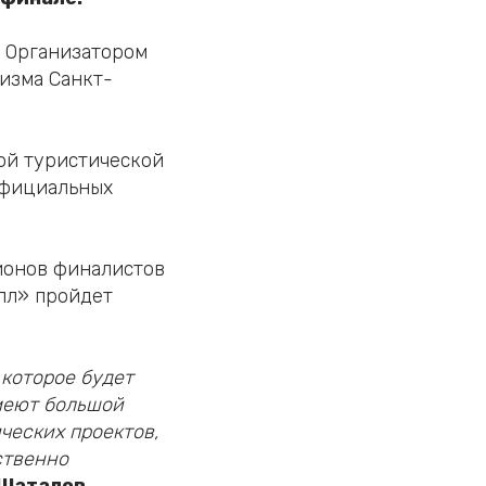
. Организатором
изма Санкт-
кой туристической
 официальных
ионов финалистов
лл» пройдет
которое будет
меют большой
ческих проектов,
ственно