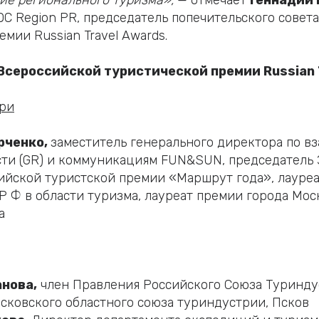
ие регионального туризма»,
— отмечает
Геннадий 
С Region PR, председатель попечительского совет
мии Russian Travel Awards.
 Всероссийской туристической премии Russian 
ри
рченко,
заместитель генерального директора по в
сти (GR) и коммуникациям FUN&SUN, председатель
ийской туристской премии «Маршрут года», лауре
Р Ф в области туризма, лауреат премии города Мос
а
нова,
член Правления Российского Союза Туринду
сковского областного союза туриндустрии, Псков