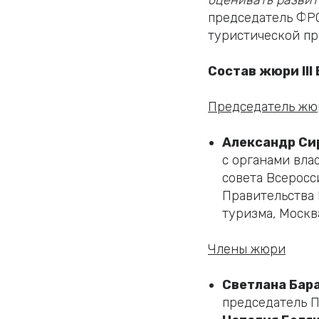
оценивать развит
председатель ФРО
туристической пре
Состав жюри III
Председатель жю
Александр Си
с органами вла
совета Всеросс
Правительства 
туризма, Москв
Члены жюри
Светлана Бара
председатель П