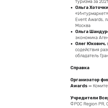
туризма за 2021
Ольга Хоточк
«Интурмаркет»,
Event Awards, 
Москва
Ольга Шандур
экономика Аген
Олег Юкович,
содействия ра
обладатель Гра
Справка
Организатор фи
Awards —
Комите
Учредители Все
ФРОС Region PR, 