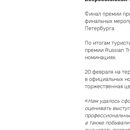
Финал премии про
финальных меропр
Петербурга.
По итогам турист
премии Russian T
номинациях.
20 февраля на т
в официальных но
торжественная це
«
Нам удалось сф
оценивать выступ
профессиональный
а также побывали