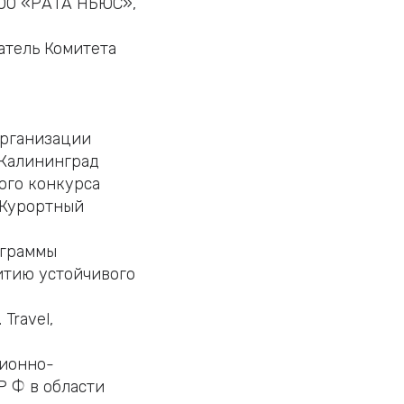
ООО «РАТА НЬЮС»,
атель Комитета
организации
 Калининград
ого конкурса
«Курортный
ограммы
итию устойчивого
Travel,
ионно-
Р Ф в области