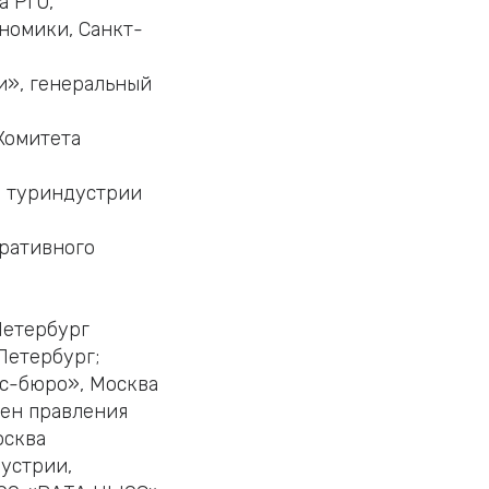
а РГО,
номики, Санкт-
и», генеральный
Комитета
а туриндустрии
оративного
Петербург
-Петербург;
с-бюро», Москва
ен правления
осква
устрии,