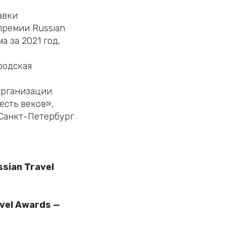
авки
премии Russian
а за 2021 год,
родская
организации
сть веков»,
 Санкт-Петербург
ssian Travel
avel Awards —