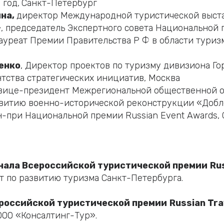
 год,
Санкт-Петербург
ина,
директор Международной туристической выст
 председатель Экспертного совета Национальной 
лауреат Премии Правительства Р Ф в области туризм
енко
, Директор проектов по туризму дивизиона Го
тства стратегических инициатив, Москва
вице-президент Межрегиональной общественной 
звитию военно-исторической реконструкции «Добле
н-при Национальной премии Russian Event Awards,
нала Всероссийской туристической премии
Ru
т по развитию туризма Санкт-Петербурга.
российской туристической премии
Russian Tr
ООО «Консалтинг-Тур».