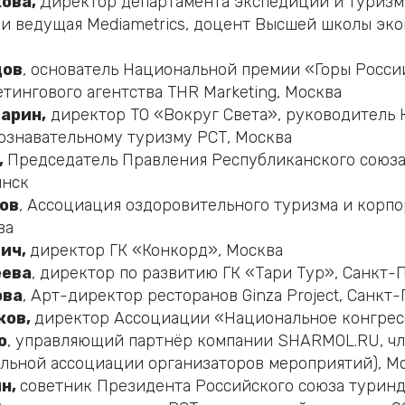
кова,
Директор департамента экспедиций и туризм
и ведущая Mediametrics, доцент Высшей школы эко
дов
, основатель Национальной премии «Горы Росси
тингового агентства THR Marketing, Москва
арин,
директор ТО «Вокруг Света», руководитель 
ознавательному туризму РСТ, Москва
,
Председатель Правления Республиканского союз
инск
ов
, Ассоциация оздоровительного туризма и корп
ва
вич,
директор ГК «Конкорд», Москва
еева
, директор по развитию ГК «Тари Тур», Санкт-
ова
, Арт-директор ресторанов Ginza Project, Санкт
ков,
директор Ассоциации «Национальное конгрес
о
, управляющий партнёр компании SHARMOL.RU, чл
льной ассоциации организаторов мероприятий), М
н,
советник Президента Российского союза туринд