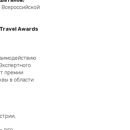
Шаталов,
а Всероссийской
Travel Awards
заимодействию
 Экспертного
ат премии
квы в области
стрии,