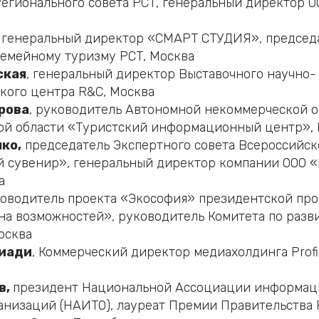
егионального совета РСТ, генеральный директор 
, генеральный директор «СМАРТ СТУДИЯ», председ
семейному туризму РСТ, Москва
ская
, генеральный директор Выставочного научно-
кого центра R&C, Москва
рова
, руководитель Автономной некоммерческой 
ой области «Туристский информационный центр»,
ко,
председатель Экспертного совета Всероссийск
й сувенир», генеральный директор компании ООО 
а
ководитель проекта «Экософия» президентской пр
на возможностей», руководитель Комитета по разв
осква
иади
, Коммерческий директор медиахолдинга Profi. 
в,
президент Национальной Ассоциации информац
анизаций (НАИТО), лауреат Премии Правительства 