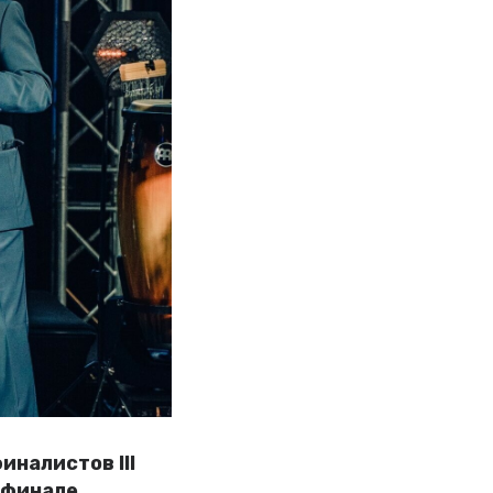
налистов III
 финале.