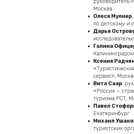
руководитель Р
Москва
Олеся Мулиер
по детскому и 
Дарья Остров
исследовательс
Галина Офице
Калининградск
Ксения Радчен
«Туристически
сервис», Москв
Вита Саар
, ру
«Россия — стра
туризма РСТ, М
Павел Стофор
Екатеринбург
Михаил Ушако
туристских орг